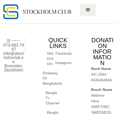
QUICK
DONATI
LINKS
ON
073-683 74
47
INFOR
info@stock
Ukä
Facebook
MATIO
holmclub.s
Och
e
N
Instagram
Uhr
Bromsten,
Bank Name
Stockholm
Embassy
A/C 2564
Of
8426454656
Bangladesh
Brach Name
Bangla
Address
Tv
Here
Channel
SWIFT/BIC:
SWEDSESS
Bangla