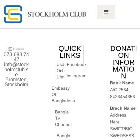
QUICK
DONATI
LINKS
ON
073-683 74
47
INFOR
info@stock
Ukä
Facebook
MATIO
holmclub.s
Och
e
N
Instagram
Uhr
Bromsten,
Bank Name
Stockholm
Embassy
A/C 2564
Of
8426454656
Bangladesh
Brach Name
Bangla
Address
Tv
Here
Channel
SWIFT/BIC:
SWEDSESS
Bangla