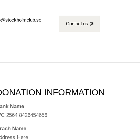
fo@stockholmclub.se
Contact us
DONATION INFORMATION
ank Name
/C 2564 8426454656
rach Name
ddress Here