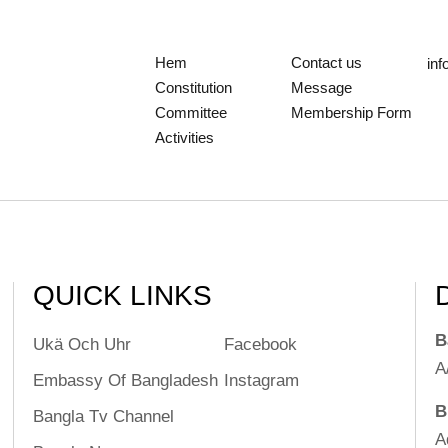
Hem
Contact us
in
Constitution
Message
Committee
Membership Form
Activities
QUICK LINKS
B
Ukä Och Uhr
Facebook
A
Embassy Of Bangladesh
Instagram
B
Bangla Tv Channel
A