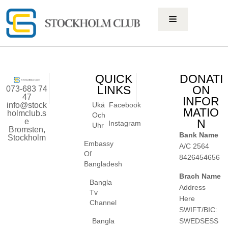
QUICK
DONATI
LINKS
ON
073-683 74
47
INFOR
info@stock
Ukä
Facebook
MATIO
holmclub.s
Och
e
N
Instagram
Uhr
Bromsten,
Bank Name
Stockholm
Embassy
A/C 2564
Of
8426454656
Bangladesh
Brach Name
Bangla
Address
Tv
Here
Channel
SWIFT/BIC:
SWEDSESS
Bangla