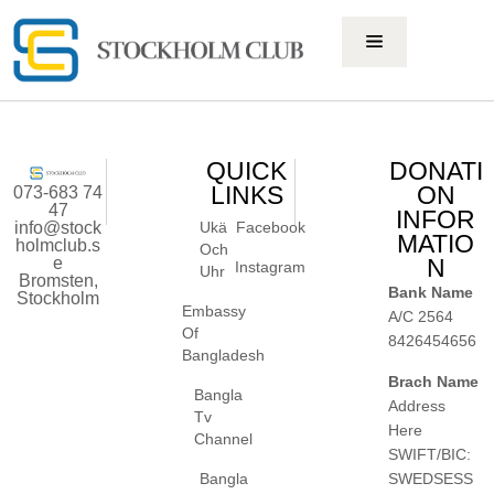
QUICK
DONATI
LINKS
ON
073-683 74
47
INFOR
info@stock
Ukä
Facebook
MATIO
holmclub.s
Och
e
N
Instagram
Uhr
Bromsten,
Bank Name
Stockholm
Embassy
A/C 2564
Of
8426454656
Bangladesh
Brach Name
Bangla
Address
Tv
Here
Channel
SWIFT/BIC:
SWEDSESS
Bangla