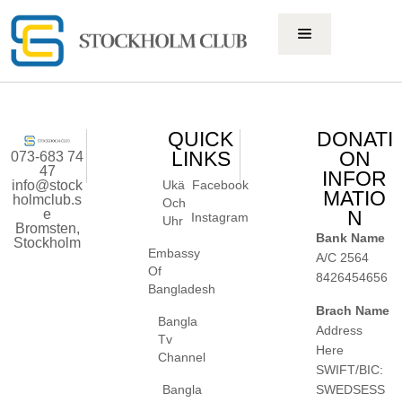
QUICK
DONATI
LINKS
ON
073-683 74
47
INFOR
info@stock
Ukä
Facebook
MATIO
holmclub.s
Och
e
N
Instagram
Uhr
Bromsten,
Bank Name
Stockholm
Embassy
A/C 2564
Of
8426454656
Bangladesh
Brach Name
Bangla
Address
Tv
Here
Channel
SWIFT/BIC:
SWEDSESS
Bangla