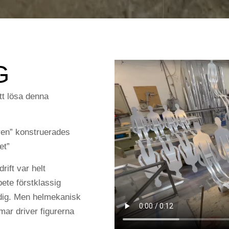
G
tt lösa denna
aren” konstruerades
et”
drift var helt
bete förstklassig
lödig. Men helmekanisk
mar driver figurerna