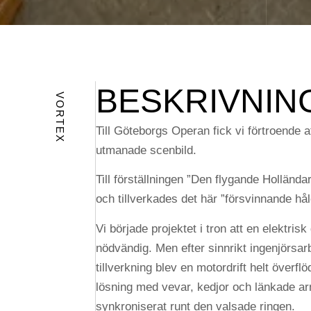
BESKRIVNIN
VORTEX
Till Göteborgs Operan fick vi förtroende a
utmanade scenbild.
Till förställningen ”Den flygande Holländ
och tillverkades det här ”försvinnande hål
Vi började projektet i tron att en elektrisk 
nödvändig. Men efter sinnrikt ingenjörsar
tillverkning blev en motordrift helt överf
lösning med vevar, kedjor och länkade ar
synkroniserat runt den valsade ringen.